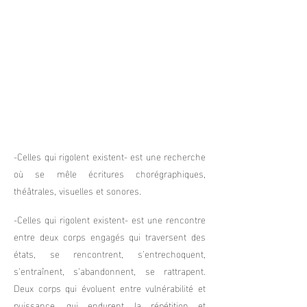
-Celles qui rigolent existent- est une recherche
où se mêle écritures chorégraphiques,
théâtrales, visuelles et sonores.
-Celles qui rigolent existent- est une rencontre
entre deux corps engagés qui traversent des
états, se rencontrent, s’entrechoquent,
s’entraînent, s’abandonnent, se rattrapent.
Deux corps qui évoluent entre vulnérabilité et
puissance, qui endurent la répétition et