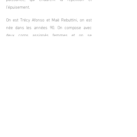
l’épuisement.
On est Trécy Afonso et Maë Rebuttini, on est
née dans les années 90. On compose avec
deux corps assignés femmes et on se
demande ce que ça engage et ce que ça
suppose dans notre environnement social
occidental.
Comment conscientiser et faire exister nos
réels désirs, ceux qui nous appartiennent, à
nous ?
C'est un cri, une tempête physique, un slow en
chute, des états troubles.
« (...) peut-être un langage non verbal, frisant la
folie, le murmure du sang dans les veines, le