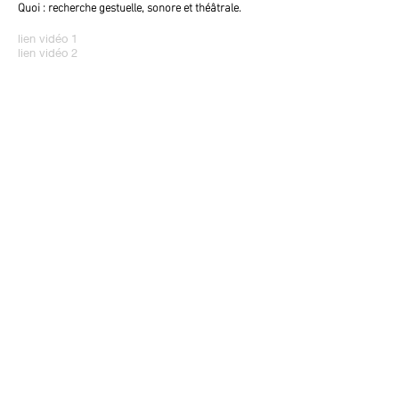
Quoi : recherche gestuelle, sonore et théâtrale
.
lien vidéo 1
lien vidéo 2